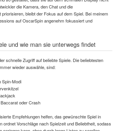
twickler die Kamera, den Chat und die
t priorisieren, bleibt der Fokus auf dem Spiel. Bei meinem
Sessions auf OscarSpin angenehm fokussiert und
ele und wie man sie unterwegs findet
er schnelle Zugriff auf beliebte Spiele. Die beliebtesten
 immer wieder auswähle, sind:
n Spin-Modi
rvenkitzel
lackjack
e Baccarat oder Crash
isierte Empfehlungen helfen, das gewünschte Spiel in
 ordnet Vorschläge nach Spielzeit und Beliebtheit, sodass
en springen kann, ohne durch lange Listen zu scrollen.