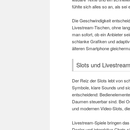
fühlte sich alles so an, als se
Die Geschwindigkeit entscheid
Livestream-Tischen, ohne lan
man sofort, ob ein Anbieter se
schlanke Grafiken und adaptiv
älteren Smartphone gleichermaß
Slots und Livestream
Der Reiz der Slots lebt von 
Symbole, klare Sounds und si
entscheidend: Bedienelemente
Daumen steuerbar sind. Bei O
und modernen Video-Slots, die 
Livestream-Spiele bringen das
Dealer und interaktive Chats s