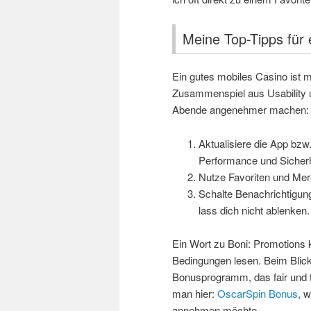
Meine Top-Tipps für 
Ein gutes mobiles Casino ist m
Zusammenspiel aus Usability u
Abende angenehmer machen:
Aktualisiere die App bzw
Performance und Sicherh
Nutze Favoriten und Merkl
Schalte Benachrichtigung
lass dich nicht ablenken.
Ein Wort zu Boni: Promotions k
Bedingungen lesen. Beim Blick 
Bonusprogramm, das fair und t
man hier:
OscarSpin Bonus
, 
annehmen möchte.