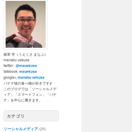
植草 学（うえくさ まなぶ）
manabu uekusa
twitter:
@mauekusa
fafebook:
mauekusa
google+
manabu uekusa
バナナ味の食べ物が好きです♪
このブログでは「ソーシャルメデ
ィア」「スマートフォン」「バナ
ナ」を中心に書きます。
カテゴリ
ソーシャルメディア
(25)