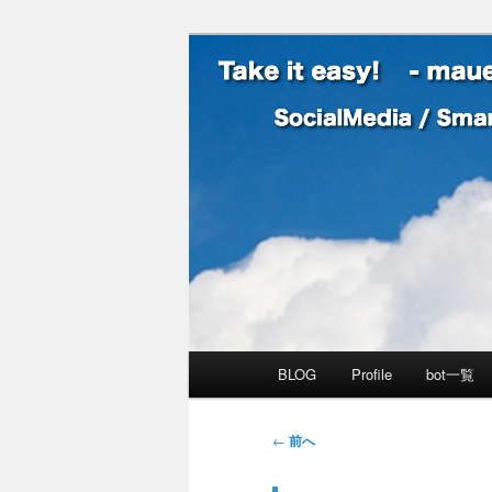
SocialMedia / SmartPhone /
Take it easy
メインメニュー
BLOG
Profile
bot一覧
メインコンテンツへ移動
サブコンテンツへ移動
投稿ナビゲーション
←
前へ