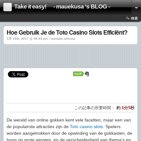
Take it easy! - mauekusa 's BLOG -
検索
Hoe Gebruik Je de Toto Casino Slots Efficiënt?
1月 15th, 2017 @ 08:43 pm › manabu uekusa
この記事の所要時間：
約
6
分
5
秒
De wereld van online gokken kent vele facetten, maar een van
de populairste attracties zijn de
Toto casino slots
. Spelers
worden aangetrokken door de opwinding van de gokkasten, de
hoop op grote winsten, en de verscheidenheid aan thema’s en