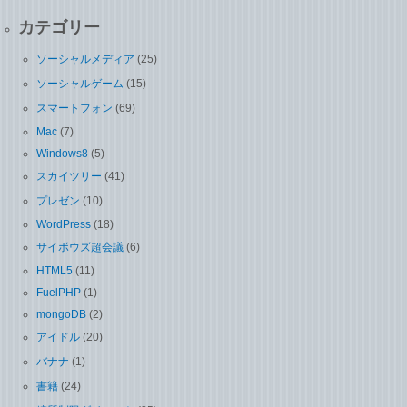
カテゴリー
ソーシャルメディア
(25)
ソーシャルゲーム
(15)
スマートフォン
(69)
Mac
(7)
Windows8
(5)
スカイツリー
(41)
プレゼン
(10)
WordPress
(18)
サイボウズ超会議
(6)
HTML5
(11)
FuelPHP
(1)
mongoDB
(2)
アイドル
(20)
バナナ
(1)
書籍
(24)