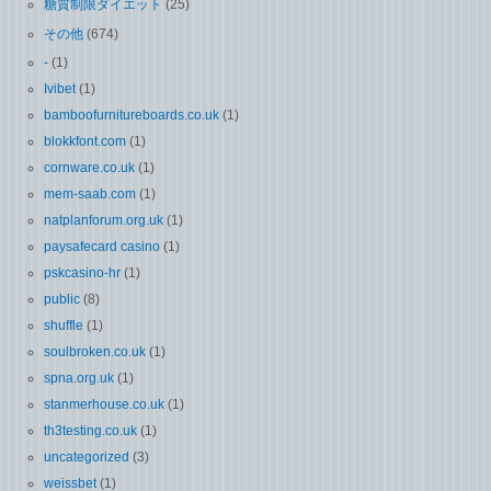
糖質制限ダイエット
(25)
その他
(674)
-
(1)
Ivibet
(1)
bamboofurnitureboards.co.uk
(1)
blokkfont.com
(1)
cornware.co.uk
(1)
mem-saab.com
(1)
natplanforum.org.uk
(1)
paysafecard casino
(1)
pskcasino-hr
(1)
public
(8)
shuffle
(1)
soulbroken.co.uk
(1)
spna.org.uk
(1)
stanmerhouse.co.uk
(1)
th3testing.co.uk
(1)
uncategorized
(3)
weissbet
(1)