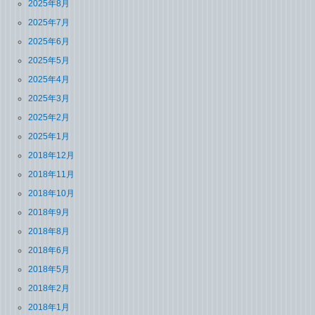
2025年8月
2025年7月
2025年6月
2025年5月
2025年4月
2025年3月
2025年2月
2025年1月
2018年12月
2018年11月
2018年10月
2018年9月
2018年8月
2018年6月
2018年5月
2018年2月
2018年1月