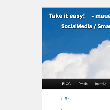
SocialMedia / SmartPhone /
Take it easy
メインメニュー
BLOG
Profile
bot一覧
メインコンテンツへ移動
サブコンテンツへ移動
投稿ナビゲーション
←
前へ