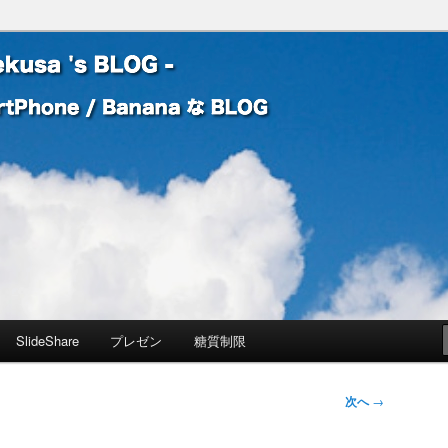
 Banana な BLOG
! – mauekusa 's BLOG -
SlideShare
プレゼン
糖質制限
次へ
→