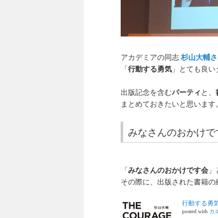
アカデミアの同志
杉山大輔さ
「
行動する勇気
」とても良い
出版記念を含む
パーティ
と、
まとめておきたいと思います
みなさんのおかけで
「
みなさんのおかけです会
」
その際に、出版された書籍の
行動する勇
posted with
カ