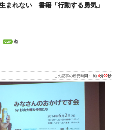
生まれない 書籍「行動する勇気」
この記事の所要時間：
約
4
分
22
秒