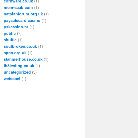
cornware.co.uk
(1)
mem-saab.com
(1)
natplanforum.org.uk
(1)
paysafecard casino
(1)
pskcasino-hr
(1)
public
(7)
shuffle
(1)
soulbroken.co.uk
(1)
spna.org.uk
(1)
stanmerhouse.co.uk
(1)
th3testing.co.uk
(1)
uncategorized
(3)
weissbet
(1)