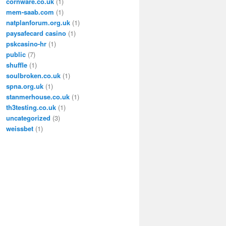
cornware.co.uk
(1)
mem-saab.com
(1)
natplanforum.org.uk
(1)
paysafecard casino
(1)
pskcasino-hr
(1)
public
(7)
shuffle
(1)
soulbroken.co.uk
(1)
spna.org.uk
(1)
stanmerhouse.co.uk
(1)
th3testing.co.uk
(1)
uncategorized
(3)
weissbet
(1)