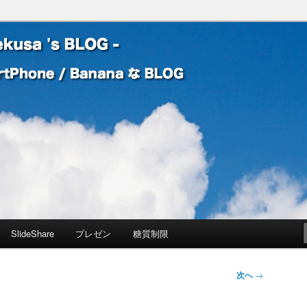
 Banana な BLOG
! – mauekusa 's BLOG -
SlideShare
プレゼン
糖質制限
次へ
→