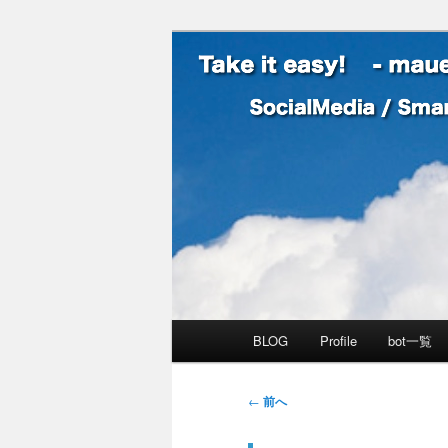
SocialMedia / SmartPhone /
Take it easy
メインメニュー
BLOG
Profile
bot一覧
メインコンテンツへ移動
サブコンテンツへ移動
投稿ナビゲーション
←
前へ