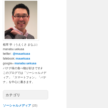
植草 学（うえくさ まなぶ）
manabu uekusa
twitter:
@mauekusa
fafebook:
mauekusa
google+
manabu uekusa
バナナ味の食べ物が好きです♪
このブログでは「ソーシャルメデ
ィア」「スマートフォン」「バナ
ナ」を中心に書きます。
カテゴリ
ソーシャルメディア
(25)