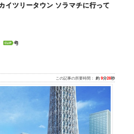
カイツリータウン ソラマチに行って
この記事の所要時間：
約
9
分
28
秒