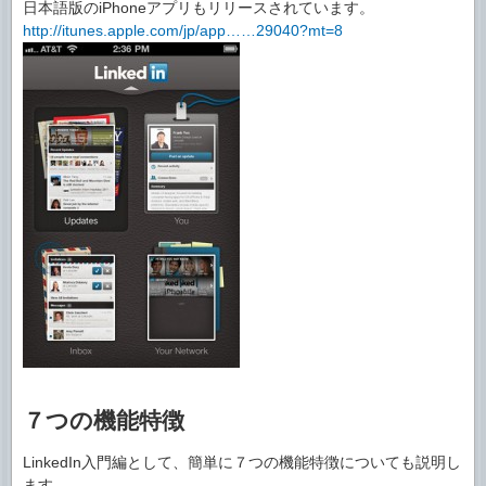
日本語版のiPhoneアプリもリリースされています。
http://itunes.apple.com/jp/app……29040?mt=8
７つの機能特徴
LinkedIn入門編として、簡単に７つの機能特徴についても説明し
ます。