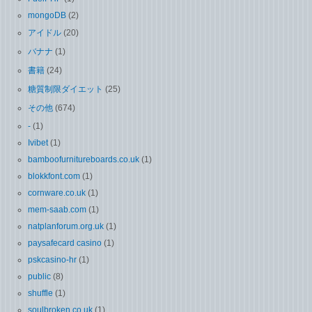
mongoDB
(2)
アイドル
(20)
バナナ
(1)
書籍
(24)
糖質制限ダイエット
(25)
その他
(674)
-
(1)
Ivibet
(1)
bamboofurnitureboards.co.uk
(1)
blokkfont.com
(1)
cornware.co.uk
(1)
mem-saab.com
(1)
natplanforum.org.uk
(1)
paysafecard casino
(1)
pskcasino-hr
(1)
public
(8)
shuffle
(1)
soulbroken.co.uk
(1)