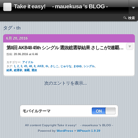
Take it easy! - mauekusa 's BLOG -
検索
タグ › th
6月 20, 2016
第8回 AKB48 45th シングル 選抜総選挙結果 さしこが2連覇 1位 さしこ、2位 まゆゆ、3位 じゅりな
投稿:
20.06.2016 at 6:46
カテゴリー:
アイドル
タグ:
1
,
2
,
3
,
45
,
48
,
8
,
AKB
,
th
,
さしこ
,
じゅりな
,
まゆゆ
,
シングル
,
結果
,
総選挙
,
連覇
,
選抜
次のエントリを表示...
モバイルテーマ
All content Copyright Take it easy! - mauekusa 's BLOG -
Powered by
WordPress
+
WPtouch 1.9.39