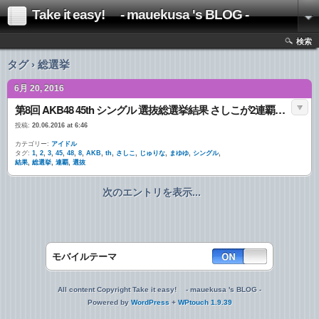
Take it easy! - mauekusa 's BLOG -
検索
タグ › 総選挙
6月 20, 2016
第8回 AKB48 45th シングル 選抜総選挙結果 さしこが2連覇 1位 さしこ、2位 まゆゆ、3位 じゅりな
投稿:
20.06.2016 at 6:46
カテゴリー:
アイドル
タグ:
1
,
2
,
3
,
45
,
48
,
8
,
AKB
,
th
,
さしこ
,
じゅりな
,
まゆゆ
,
シングル
,
結果
,
総選挙
,
連覇
,
選抜
次のエントリを表示...
モバイルテーマ
All content Copyright Take it easy! - mauekusa 's BLOG -
Powered by
WordPress
+
WPtouch 1.9.39