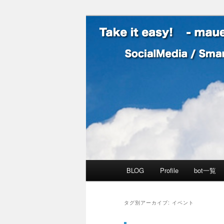
SocialMedia / SmartPhone /
Take it easy
メインメニュー
BLOG
Profile
bot一覧
メインコンテンツへ移動
サブコンテンツへ移動
タグ別アーカイブ:
イベント