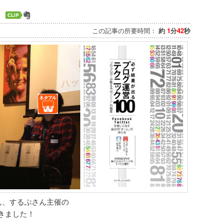
この記事の所要時間：
約
1
分
42
秒
ん、するぷさん主催の
きました！