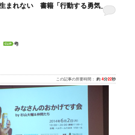
生まれない 書籍「行動する勇気」
この記事の所要時間：
約
4
分
22
秒