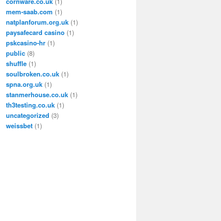
cornware.co.uk
(1)
mem-saab.com
(1)
natplanforum.org.uk
(1)
paysafecard casino
(1)
pskcasino-hr
(1)
public
(8)
shuffle
(1)
soulbroken.co.uk
(1)
spna.org.uk
(1)
stanmerhouse.co.uk
(1)
th3testing.co.uk
(1)
uncategorized
(3)
weissbet
(1)