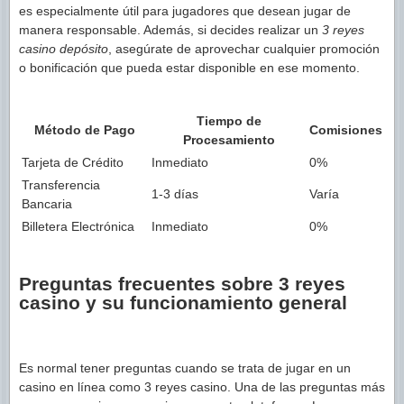
es especialmente útil para jugadores que desean jugar de
manera responsable. Además, si decides realizar un
3 reyes
casino depósito
, asegúrate de aprovechar cualquier promoción
o bonificación que pueda estar disponible en ese momento.
Tiempo de
Método de Pago
Comisiones
Procesamiento
Tarjeta de Crédito
Inmediato
0%
Transferencia
1-3 días
Varía
Bancaria
Billetera Electrónica
Inmediato
0%
Preguntas frecuentes sobre 3 reyes
casino y su funcionamiento general
Es normal tener preguntas cuando se trata de jugar en un
casino en línea como 3 reyes casino. Una de las preguntas más