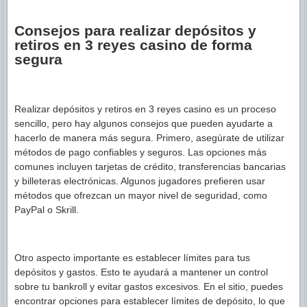
Consejos para realizar depósitos y
retiros en 3 reyes casino de forma
segura
Realizar depósitos y retiros en 3 reyes casino es un proceso
sencillo, pero hay algunos consejos que pueden ayudarte a
hacerlo de manera más segura. Primero, asegúrate de utilizar
métodos de pago confiables y seguros. Las opciones más
comunes incluyen tarjetas de crédito, transferencias bancarias
y billeteras electrónicas. Algunos jugadores prefieren usar
métodos que ofrezcan un mayor nivel de seguridad, como
PayPal o Skrill.
Otro aspecto importante es establecer límites para tus
depósitos y gastos. Esto te ayudará a mantener un control
sobre tu bankroll y evitar gastos excesivos. En el sitio, puedes
encontrar opciones para establecer límites de depósito, lo que