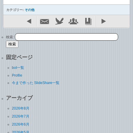
カテゴリー:
その他
検索:
固定ページ
bot一覧
Profile
今まで作った SlideShare一覧
アーカイブ
2026年8月
2026年7月
2026年6月
2026年5月