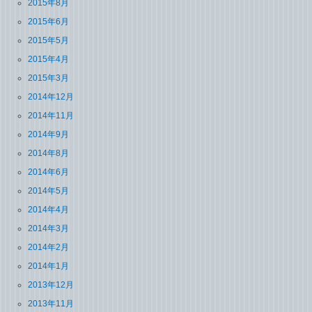
2015年8月
2015年6月
2015年5月
2015年4月
2015年3月
2014年12月
2014年11月
2014年9月
2014年8月
2014年6月
2014年5月
2014年4月
2014年3月
2014年2月
2014年1月
2013年12月
2013年11月