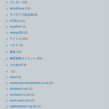
プレゼン
(10)
WordPress
(18)
サイボウズ超会議
(6)
HTML5
(11)
FuelPHP
(1)
mongoDB
(2)
アイドル
(20)
バナナ
(1)
書籍
(24)
糖質制限ダイエット
(25)
その他
(674)
-
(1)
Ivibet
(1)
bamboofurnitureboards.co.uk
(1)
blokkfont.com
(1)
cornware.co.uk
(1)
mem-saab.com
(1)
natplanforum.org.uk
(1)