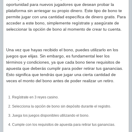
oportunidad para nuevos jugadores que desean probar la
plataforma sin arriesgar su propio dinero. Este tipo de bono te
permite jugar con una cantidad específica de dinero gratis. Para
acceder a este bono, simplemente regístrate y asegúrate de
seleccionar la opción de bono al momento de crear tu cuenta.
Una vez que hayas recibido el bono, puedes utilizarlo en los
juegos que elijas. Sin embargo, es fundamental leer los
términos y condiciones, ya que cada bono tiene requisitos de
apuesta que deberás cumplir para poder retirar tus ganancias.
Esto significa que tendrás que jugar una cierta cantidad de
veces el monto del bono antes de poder realizar un retiro.
Regístrate en 3 reyes casino.
Selecciona la opción de bono sin depósito durante el registro.
Juega los juegos disponibles utilizando el bono.
Cumple con los requisitos de apuesta para retirar tus ganancias.