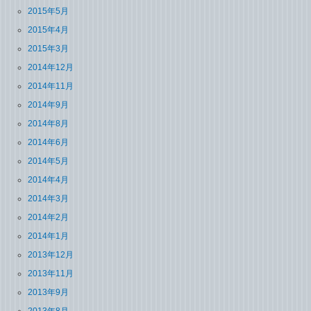
2015年5月
2015年4月
2015年3月
2014年12月
2014年11月
2014年9月
2014年8月
2014年6月
2014年5月
2014年4月
2014年3月
2014年2月
2014年1月
2013年12月
2013年11月
2013年9月
2013年8月