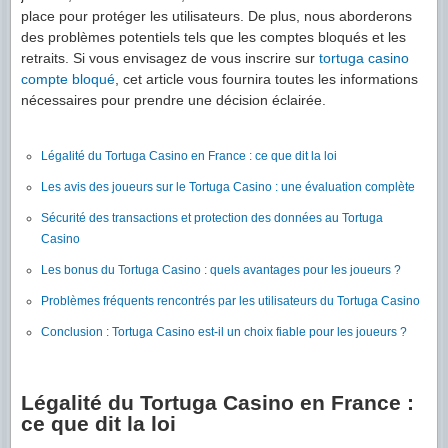
place pour protéger les utilisateurs. De plus, nous aborderons
des problèmes potentiels tels que les comptes bloqués et les
retraits. Si vous envisagez de vous inscrire sur
tortuga casino
compte bloqué
, cet article vous fournira toutes les informations
nécessaires pour prendre une décision éclairée.
Légalité du Tortuga Casino en France : ce que dit la loi
Les avis des joueurs sur le Tortuga Casino : une évaluation complète
Sécurité des transactions et protection des données au Tortuga
Casino
Les bonus du Tortuga Casino : quels avantages pour les joueurs ?
Problèmes fréquents rencontrés par les utilisateurs du Tortuga Casino
Conclusion : Tortuga Casino est-il un choix fiable pour les joueurs ?
Légalité du Tortuga Casino en France :
ce que dit la loi