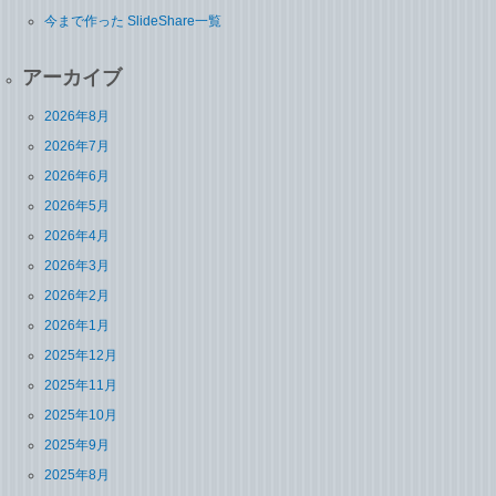
今まで作った SlideShare一覧
アーカイブ
2026年8月
2026年7月
2026年6月
2026年5月
2026年4月
2026年3月
2026年2月
2026年1月
2025年12月
2025年11月
2025年10月
2025年9月
2025年8月