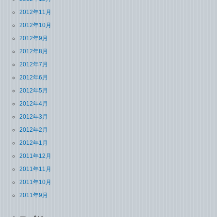
2012年11月
2012年10月
2012年9月
2012年8月
2012年7月
2012年6月
2012年5月
2012年4月
2012年3月
2012年2月
2012年1月
2011年12月
2011年11月
2011年10月
2011年9月