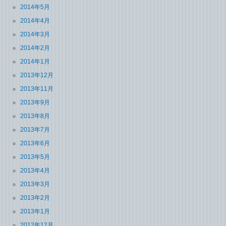
2014年5月
2014年4月
2014年3月
2014年2月
2014年1月
2013年12月
2013年11月
2013年9月
2013年8月
2013年7月
2013年6月
2013年5月
2013年4月
2013年3月
2013年2月
2013年1月
2012年12月