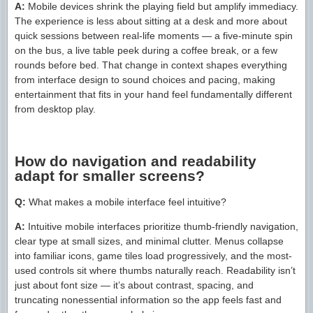
A:
Mobile devices shrink the playing field but amplify immediacy.
The experience is less about sitting at a desk and more about
quick sessions between real-life moments — a five-minute spin
on the bus, a live table peek during a coffee break, or a few
rounds before bed. That change in context shapes everything
from interface design to sound choices and pacing, making
entertainment that fits in your hand feel fundamentally different
from desktop play.
How do navigation and readability
adapt for smaller screens?
Q:
What makes a mobile interface feel intuitive?
A:
Intuitive mobile interfaces prioritize thumb-friendly navigation,
clear type at small sizes, and minimal clutter. Menus collapse
into familiar icons, game tiles load progressively, and the most-
used controls sit where thumbs naturally reach. Readability isn’t
just about font size — it’s about contrast, spacing, and
truncating nonessential information so the app feels fast and