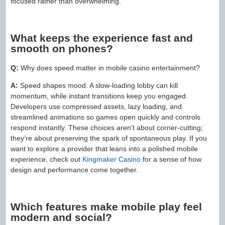
focused rather than overwhelming.
What keeps the experience fast and
smooth on phones?
Q:
Why does speed matter in mobile casino entertainment?
A:
Speed shapes mood. A slow-loading lobby can kill
momentum, while instant transitions keep you engaged.
Developers use compressed assets, lazy loading, and
streamlined animations so games open quickly and controls
respond instantly. These choices aren’t about corner-cutting;
they’re about preserving the spark of spontaneous play. If you
want to explore a provider that leans into a polished mobile
experience, check out
Kingmaker Casino
for a sense of how
design and performance come together.
Which features make mobile play feel
modern and social?