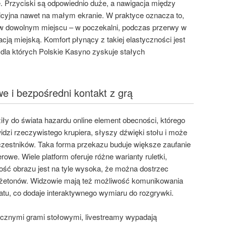
. Przyciski są odpowiednio duże, a nawigacja między
tuicyjna nawet na małym ekranie. W praktyce oznacza to,
w dowolnym miejscu – w poczekalni, podczas przerwy w
ją miejską. Komfort płynący z takiej elastyczności jest
la których Polskie Kasyno zyskuje stałych
e i bezpośredni kontakt z grą
ły do świata hazardu online element obecności, którego
dzi rzeczywistego krupiera, słyszy dźwięki stołu i może
zestników. Taka forma przekazu buduje większe zaufanie
we. Wiele platform oferuje różne warianty ruletki,
kość obrazu jest na tyle wysoka, że można dostrzec
zy żetonów. Widzowie mają też możliwość komunikowania
tu, co dodaje interaktywnego wymiaru do rozgrywki.
ycznymi grami stołowymi, livestreamy wypadają