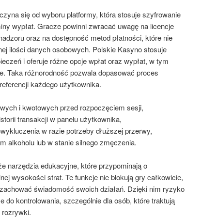
zyna się od wyboru platformy, która stosuje szyfrowanie
miny wypłat. Gracze powinni zwracać uwagę na licencje
adzoru oraz na dostępność metod płatności, które nie
ej ilości danych osobowych. Polskie Kasyno stosuje
czeń i oferuje różne opcje wpłat oraz wypłat, w tym
czne. Taka różnorodność pozwala dopasować proces
preferencji każdego użytkownika.
owych i kwotowych przed rozpoczęciem sesji,
storii transakcji w panelu użytkownika,
owykluczenia w razie potrzeby dłuższej przerwy,
m alkoholu lub w stanie silnego zmęczenia.
że narzędzia edukacyjne, które przypominają o
ej wysokości strat. Te funkcje nie blokują gry całkowicie,
 zachować świadomość swoich działań. Dzięki nim ryzyko
ze do kontrolowania, szczególnie dla osób, które traktują
 rozrywki.