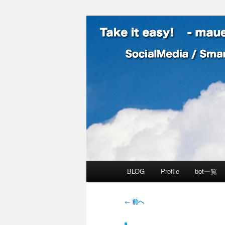
SocialMedia / SmartPhone /
Take it easy
メインメニュー
BLOG
Profile
bot一覧
メインコンテンツへ移動
サブコンテンツへ移動
投稿ナビゲーション
←
前へ