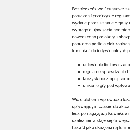
Bezpieczeństwo finansowe zac
połączeń i przejrzyste regula
wydane przez uznane organy n
wymagają ujawniania nadmiern
nowoczesne protokoły zabezpie
popularne portfele elektroni
transakcji do indywidualnych 
ustawienie limitów czas
regularne sprawdzanie hi
korzystanie z opcji sam
unikanie gry pod wpływe
Wiele platform wprowadza tak
upływającym czasie lub aktualn
lecz pomagają użytkownikowi
uzależnienia staje się łatwiejs
hazard jako okazjonalną formę