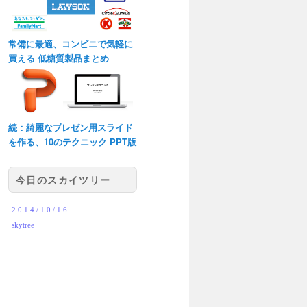
常備に最適、コンビニで気軽に
買える 低糖質製品まとめ
続：綺麗なプレゼン用スライド
を作る、10のテクニック PPT版
今日のスカイツリー