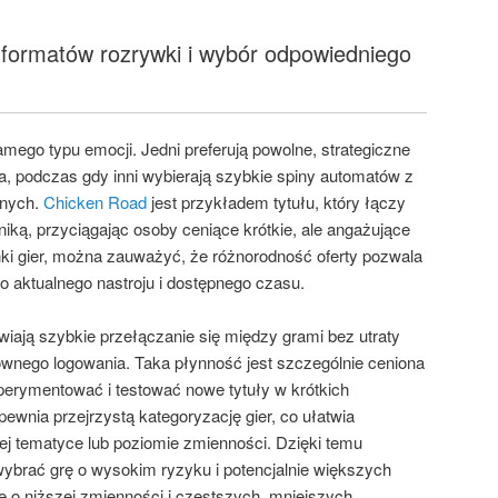
formatów rozrywki i wybór odpowiedniego
mego typu emocji. Jedni preferują powolne, strategiczne
ka, podczas gdy inni wybierają szybkie spiny automatów z
anych.
Chicken Road
jest przykładem tytułu, który łączy
ką, przyciągając osoby ceniące krótkie, ale angażujące
nki gier, można zauważyć, że różnorodność oferty pozwala
 aktualnego nastroju i dostępnego czasu.
iają szybkie przełączanie się między grami bez utraty
ownego logowania. Taka płynność jest szczególnie ceniona
sperymentować i testować nowe tytuły w krótkich
ewnia przejrzystą kategoryzację gier, co ułatwia
nej tematyce lub poziomie zmienności. Dzięki temu
brać grę o wysokim ryzyku i potencjalnie większych
ę o niższej zmienności i częstszych, mniejszych