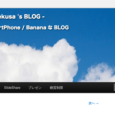
 Banana な BLOG
! – mauekusa 's BLOG -
SlideShare
プレゼン
糖質制限
次へ
→