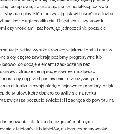
lną, co sprawia, że gra staje się formą lekkiej rozrywki
e tryby auto-play, które pozwalają ustawić określoną liczbę
tuacji bez ciągłego klikania. Dzięki temu użytkownik
nymi czynnościami, zachowując jednocześnie poczucie
rodukcje, widać wyraźną różnicę w jakości grafiki oraz w
e sloty często zawierają poziomy progresywne lub
e losowo, co dodaje elementu zaskoczenia bez
zgrywki. Gracze cenią sobie również możliwość
demonstracyjnej przed postawieniem rzeczywistych
rnie aktualizuje swoją ofertę o najnowsze premiery, dzięki
 do tytułów, które dopiero pojawiły się na rynku
ka zwiększa poczucie świeżości i zachęca do powrotu na
dostosowanie interfejsu do urządzeń mobilnych.
ecnie z telefonów lub tabletów, dlatego responsywność