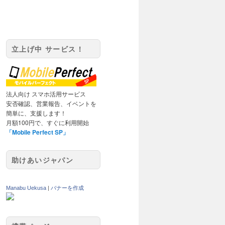
立上げ中 サービス！
法人向け スマホ活用サービス
安否確認、営業報告、イベントを
簡単に、支援します！
月額100円で、すぐに利用開始
「Mobile Perfect SP」
助けあいジャパン
Manabu Uekusa
|
バナーを作成