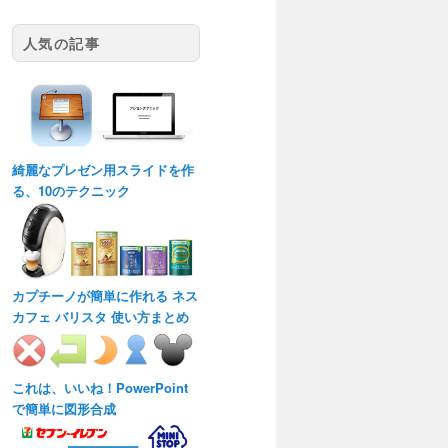
人気の記事
綺麗なプレゼン用スライドを作
る、10のテクニック
カプチーノが簡単に作れる ネス
カフェ バリスタ 使い方まとめ
これは、いいね！PowerPoint
で簡単に図形合成