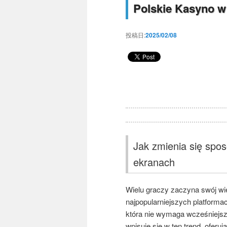
Polskie Kasyno w
投稿日:
2025/02/08
Jak zmienia się spo
ekranach
Wielu graczy zaczyna swój wie
najpopularniejszych platforma
która nie wymaga wcześniejsz
wpisuje się w ten trend, oferu