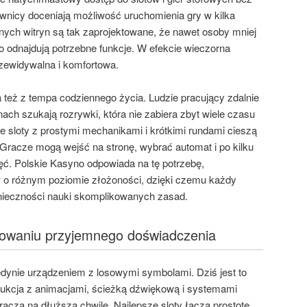
wnicy doceniają możliwość uruchomienia gry w kilka
nych witryn są tak zaprojektowane, że nawet osoby mniej
 odnajdują potrzebne funkcje. W efekcie wieczorna
przewidywalna i komfortowa.
też z tempa codziennego życia. Ludzie pracujący zdalnie
ach szukają rozrywki, która nie zabiera zbyt wiele czasu
ie sloty z prostymi mechanikami i krótkimi rundami cieszą
 Gracze mogą wejść na stronę, wybrać automat i po kilku
ęć. Polskie Kasyno odpowiada na tę potrzebę,
ów o różnym poziomie złożoności, dzięki czemu każdy
onieczności nauki skomplikowanych zasad.
budowaniu przyjemnego doświadczenia
edynie urządzeniem z losowymi symbolami. Dziś jest to
dukcja z animacjami, ścieżką dźwiękową i systemami
acza na dłuższą chwilę. Najlepsze sloty łączą prostotę