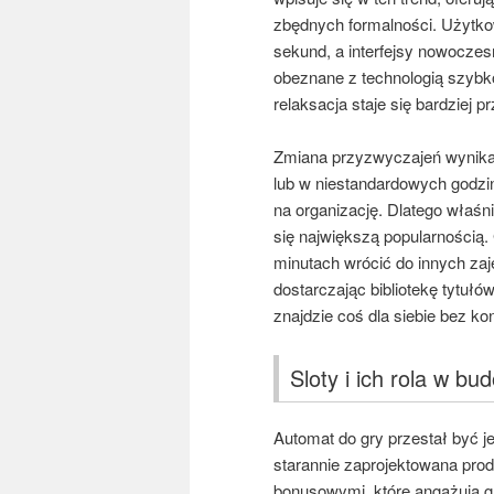
zbędnych formalności. Użytko
sekund, a interfejsy nowoczes
obeznane z technologią szybko
relaksacja staje się bardziej 
Zmiana przyzwyczajeń wynika 
lub w niestandardowych godzin
na organizację. Dlatego właśn
się największą popularnością.
minutach wrócić do innych zaj
dostarczając bibliotekę tytuł
znajdzie coś dla siebie bez k
Sloty i ich rola w 
Automat do gry przestał być j
starannie zaprojektowana pro
bonusowymi, które angażują gr