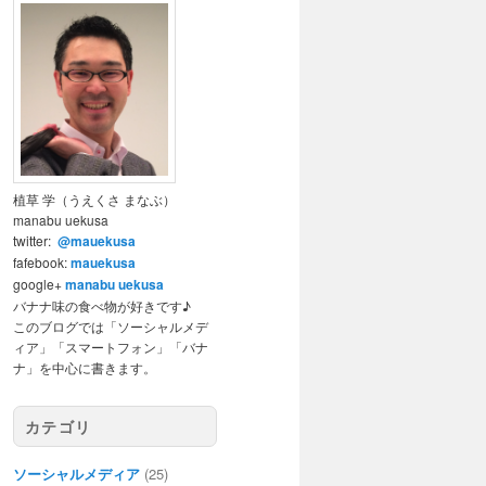
植草 学（うえくさ まなぶ）
manabu uekusa
twitter:
@mauekusa
fafebook:
mauekusa
google+
manabu uekusa
バナナ味の食べ物が好きです♪
このブログでは「ソーシャルメデ
ィア」「スマートフォン」「バナ
ナ」を中心に書きます。
カテゴリ
ソーシャルメディア
(25)