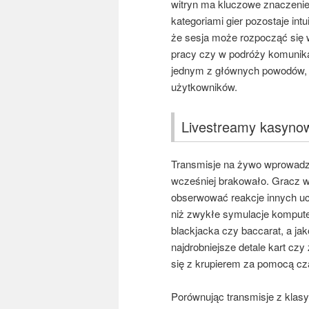
witryn ma kluczowe znaczenie
kategoriami gier pozostaje in
że sesja może rozpocząć się 
pracy czy w podróży komunikac
jednym z głównych powodów, d
użytkowników.
Livestreamy kasynow
Transmisje na żywo wprowadzi
wcześniej brakowało. Gracz wi
obserwować reakcje innych uc
niż zwykłe symulacje komputero
blackjacka czy baccarat, a ja
najdrobniejsze detale kart c
się z krupierem za pomocą cza
Porównując transmisje z klas