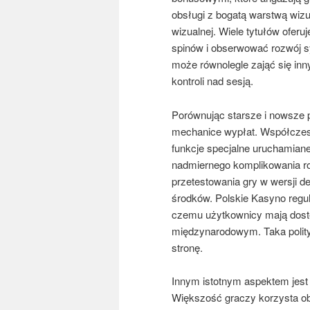
obsługi z bogatą warstwą wizua
wizualnej. Wiele tytułów oferuj
spinów i obserwować rozwój sy
może równolegle zająć się in
kontroli nad sesją.
Porównując starsze i nowsze p
mechanice wypłat. Współczesn
funkcje specjalne uruchamian
nadmiernego komplikowania ro
przetestowania gry w wersji 
środków. Polskie Kasyno regula
czemu użytkownicy mają dostęp
międzynarodowym. Taka polity
stronę.
Innym istotnym aspektem jest 
Większość graczy korzysta ob