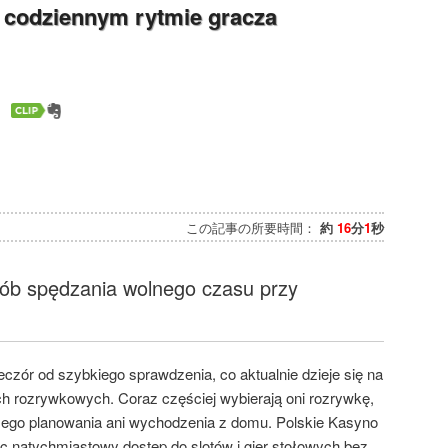
 codziennym rytmie gracza
この記事の所要時間：
約
16
分
1
秒
sób spędzania wolnego czasu przy
czór od szybkiego sprawdzenia, co aktualnie dzieje się na
ch rozrywkowych. Coraz częściej wybierają oni rozrywkę,
ego planowania ani wychodzenia z domu. Polskie Kasyno
jąc natychmiastowy dostęp do slotów i gier stołowych bez