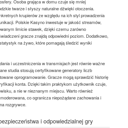
osfery. Osoba grająca w domu czuje się mniej
dzkie twarze i słyszy naturalne dźwięki otoczenia.
nkretnych krupierów ze względu na ich styl prowadzenia
nikacji. Polskie Kasyno inwestuje w jakość streamów,
cowanym limicie stawek, dzięki czemu zarówno
doświadczeni gracze znajdą odpowiedni poziom. Dodatkowo,
 statystyk na żywo, które pomagają śledzić wyniki
ania i uczestniczenia w transmisjach jest równie ważne
e studia stosują certyfikowane generatory liczb
ytowane oprogramowanie. Gracze mogą sprawdzić historię
yfikacji konta. Dzięki takim praktykom użytkownik czuje,
wisku, a nie w nieznanym miejscu. Warto również
t moderowana, co ogranicza niepożądane zachowania i
 na rozgrywce.
bezpieczeństwa i odpowiedzialnej gry