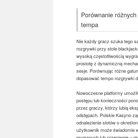
Porównanie różnych 
tempa
Nie każdy gracz szuka tego sa
rozgrywki przy stole blackjac
wysoką częstotliwością wygr
prostotę z dynamiczną mechani
sesje. Porównując różne gatu
dopasować tempo rozgrywki do
Nowoczesne platformy umożliw
postępu lub konieczności pon
przez graczy, którzy lubią ek
odstępach. Polskie Kasyno zap
odnalezienie slotów o określo
użytkownik może świadomie wy
wygranych lub przeciwnie – gr