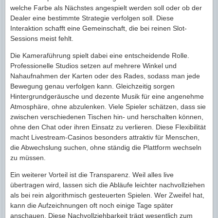
welche Farbe als Nächstes angespielt werden soll oder ob der
Dealer eine bestimmte Strategie verfolgen soll. Diese
Interaktion schafft eine Gemeinschaft, die bei reinen Slot-
Sessions meist fehlt.
Die Kameraführung spielt dabei eine entscheidende Rolle.
Professionelle Studios setzen auf mehrere Winkel und
Nahaufnahmen der Karten oder des Rades, sodass man jede
Bewegung genau verfolgen kann. Gleichzeitig sorgen
Hintergrundgeräusche und dezente Musik für eine angenehme
Atmosphäre, ohne abzulenken. Viele Spieler schätzen, dass sie
zwischen verschiedenen Tischen hin- und herschalten können,
ohne den Chat oder ihren Einsatz zu verlieren. Diese Flexibilität
macht Livestream-Casinos besonders attraktiv für Menschen,
die Abwechslung suchen, ohne ständig die Plattform wechseln
zu müssen.
Ein weiterer Vorteil ist die Transparenz. Weil alles live
übertragen wird, lassen sich die Abläufe leichter nachvollziehen
als bei rein algorithmisch gesteuerten Spielen. Wer Zweifel hat,
kann die Aufzeichnungen oft noch einige Tage später
anschauen. Diese Nachvollziehbarkeit trägt wesentlich zum