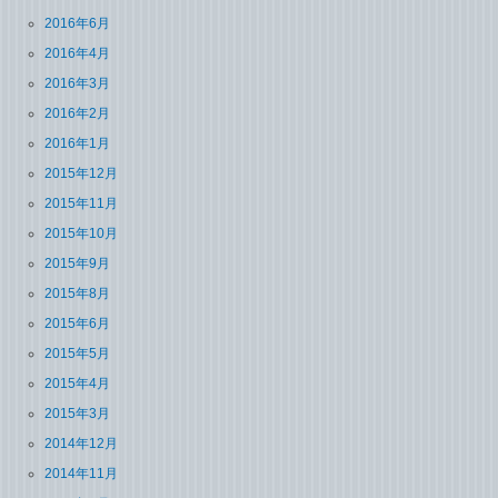
2016年6月
2016年4月
2016年3月
2016年2月
2016年1月
2015年12月
2015年11月
2015年10月
2015年9月
2015年8月
2015年6月
2015年5月
2015年4月
2015年3月
2014年12月
2014年11月