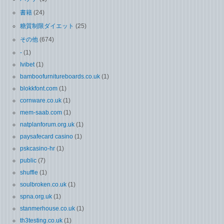
書籍
(24)
糖質制限ダイエット
(25)
その他
(674)
-
(1)
Ivibet
(1)
bamboofurnitureboards.co.uk
(1)
blokkfont.com
(1)
cornware.co.uk
(1)
mem-saab.com
(1)
natplanforum.org.uk
(1)
paysafecard casino
(1)
pskcasino-hr
(1)
public
(7)
shuffle
(1)
soulbroken.co.uk
(1)
spna.org.uk
(1)
stanmerhouse.co.uk
(1)
th3testing.co.uk
(1)