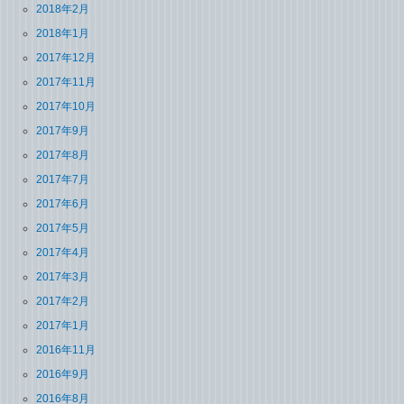
2018年2月
2018年1月
2017年12月
2017年11月
2017年10月
2017年9月
2017年8月
2017年7月
2017年6月
2017年5月
2017年4月
2017年3月
2017年2月
2017年1月
2016年11月
2016年9月
2016年8月