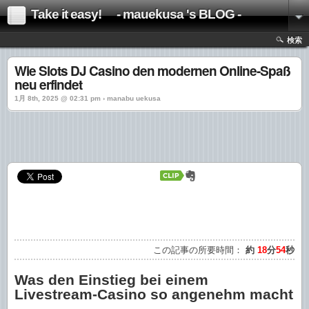
Take it easy! - mauekusa 's BLOG -
検索
Wie Slots DJ Casino den modernen Online-Spaß
neu erfindet
1月 8th, 2025 @ 02:31 pm › manabu uekusa
この記事の所要時間：
約
18
分
54
秒
Was den Einstieg bei einem
Livestream-Casino so angenehm macht