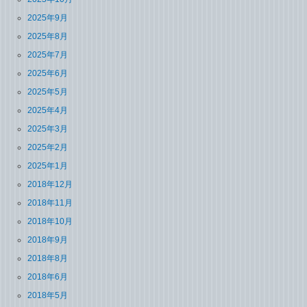
2025年9月
2025年8月
2025年7月
2025年6月
2025年5月
2025年4月
2025年3月
2025年2月
2025年1月
2018年12月
2018年11月
2018年10月
2018年9月
2018年8月
2018年6月
2018年5月