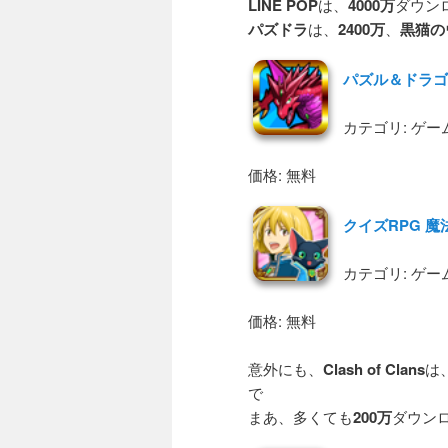
LINE POP
は、
4000万
ダウン
パズドラ
は、
2400万
、
黒猫の
パズル＆ドラゴ
カテゴリ: ゲー
価格: 無料
クイズRPG 
カテゴリ: ゲー
価格: 無料
意外にも、
Clash of Clans
は
で
まあ、多くても
200万
ダウン