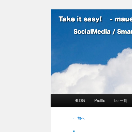
SocialMedia / SmartPhone /
Take it easy
メインメニュー
BLOG
Profile
bot一覧
メインコンテンツへ移動
サブコンテンツへ移動
投稿ナビゲーション
←
前へ