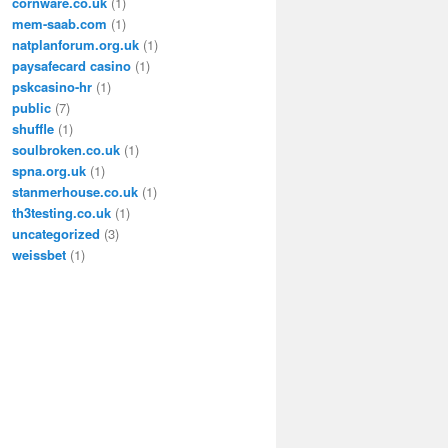
cornware.co.uk
(1)
mem-saab.com
(1)
natplanforum.org.uk
(1)
paysafecard casino
(1)
pskcasino-hr
(1)
public
(7)
shuffle
(1)
soulbroken.co.uk
(1)
spna.org.uk
(1)
stanmerhouse.co.uk
(1)
th3testing.co.uk
(1)
uncategorized
(3)
weissbet
(1)