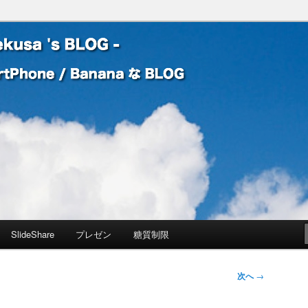
 Banana な BLOG
! – mauekusa 's BLOG -
SlideShare
プレゼン
糖質制限
次へ
→