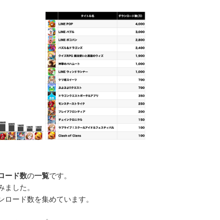
ロード数
の
一覧
です。
みました。
ンロード数を集めています。