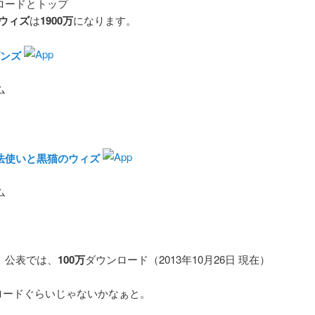
ロードとトップ
ウィズ
は
1900万
になります。
ンズ
ム
魔法使いと黒猫のウィズ
ム
、公表では、
100万
ダウンロード（2013年10月26日 現在）
ロードぐらいじゃないかなぁと。