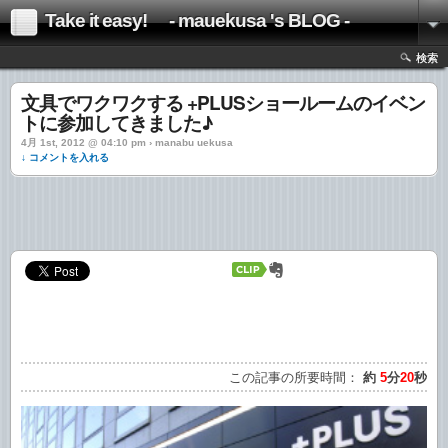
Take it easy! - mauekusa 's BLOG -
検索
文具でワクワクする +PLUSショールームのイベン
トに参加してきました♪
4月 1st, 2012 @ 04:10 pm › manabu uekusa
↓ コメントを入れる
この記事の所要時間：
約
5
分
20
秒