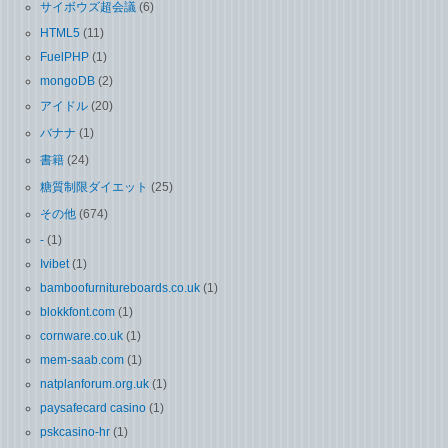
サイボウズ超会議
(6)
HTML5
(11)
FuelPHP
(1)
mongoDB
(2)
アイドル
(20)
バナナ
(1)
書籍
(24)
糖質制限ダイエット
(25)
その他
(674)
-
(1)
Ivibet
(1)
bamboofurnitureboards.co.uk
(1)
blokkfont.com
(1)
cornware.co.uk
(1)
mem-saab.com
(1)
natplanforum.org.uk
(1)
paysafecard casino
(1)
pskcasino-hr
(1)