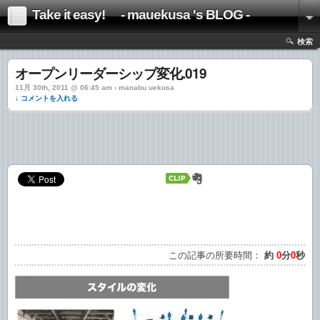
Take it easy! - mauekusa 's BLOG -
検索
オープンリーダーシップ変化.019
11月 30th, 2011 @ 06:45 am › manabu uekusa
↓ コメントを入れる
この記事の所要時間：
約
0
分
0
秒