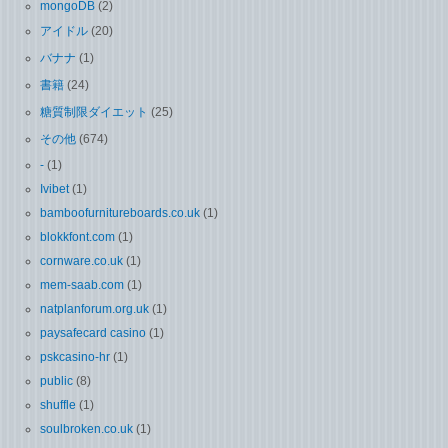
mongoDB
(2)
アイドル
(20)
バナナ
(1)
書籍
(24)
糖質制限ダイエット
(25)
その他
(674)
-
(1)
Ivibet
(1)
bamboofurnitureboards.co.uk
(1)
blokkfont.com
(1)
cornware.co.uk
(1)
mem-saab.com
(1)
natplanforum.org.uk
(1)
paysafecard casino
(1)
pskcasino-hr
(1)
public
(8)
shuffle
(1)
soulbroken.co.uk
(1)