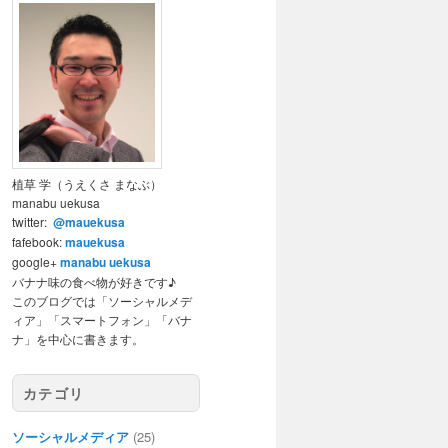
植草 学（うえくさ まなぶ）
manabu uekusa
twitter:
@mauekusa
fafebook:
mauekusa
google+
manabu uekusa
バナナ味の食べ物が好きです♪
このブログでは「ソーシャルメデ
ィア」「スマートフォン」「バナ
ナ」を中心に書きます。
カテゴリ
ソーシャルメディア
(25)