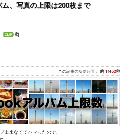
ルバム、写真の上限は200枚まで
この記事の所要時間：
約
1
分
52
秒
アップ出来なくてハマったので、
す。