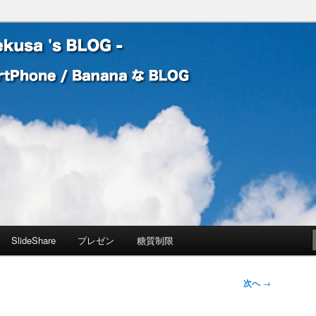
 Banana な BLOG
! – mauekusa 's BLOG -
SlideShare
プレゼン
糖質制限
次へ
→