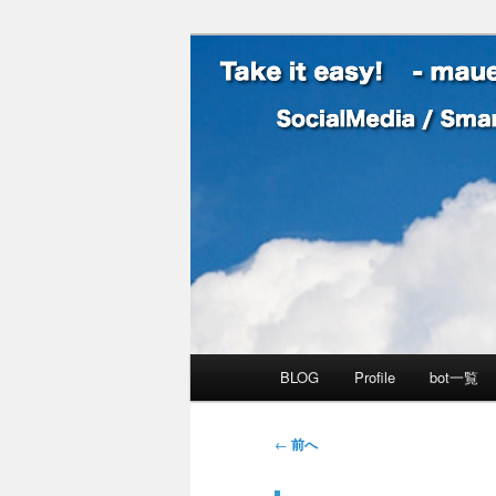
SocialMedia / SmartPhone /
Take it easy
メインメニュー
BLOG
Profile
bot一覧
メインコンテンツへ移動
サブコンテンツへ移動
投稿ナビゲーション
←
前へ