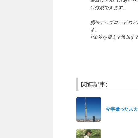
け作成できます。
携帯アップロードのア
す。
100枚を超えて追加
関連記事:
今年撮ったスカ