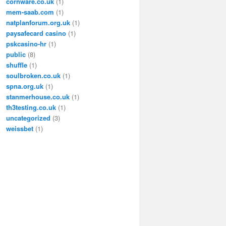
cornware.co.uk
(1)
mem-saab.com
(1)
natplanforum.org.uk
(1)
paysafecard casino
(1)
pskcasino-hr
(1)
public
(8)
shuffle
(1)
soulbroken.co.uk
(1)
spna.org.uk
(1)
stanmerhouse.co.uk
(1)
th3testing.co.uk
(1)
uncategorized
(3)
weissbet
(1)