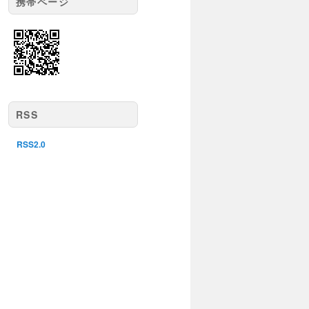
携帯ページ
RSS
RSS2.0