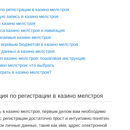
по регистрации в казино мелстроя
ную запись в казино мелстроя
в казино мелстроя
а казино мелстроя и навигация
агаемые казино мелстроя
 игровым бюджетом в казино мелстроя
 данных в казино мелстроя
з казино мелстроя: пошаговая инструкция
ино мелстроя: что выбрать
грать в казино мелстроя?
ия по регистрации в казино мелстроя
ть в казино мелстроя, первым делом вам необходимо
с регистрации достаточно прост и интуитивно понятен.
ои личные данные, такие как имя, адрес электронной