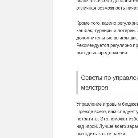
включать в себя дополнител
отличная возможность начат
Кроме того, казино регулярн
кэшбэк, турниры и лотереи. 
дополнительные выигрыши, н
Рекомендуется регулярно пр
выгодные предложения.
Советы по управле
мелстроя
Управление игровым бюджето
Прежде всего, вам следует 
потратить. Это поможет изб
над игрой. Лучше всего зара
выходить за эти рамки.