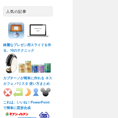
人気の記事
綺麗なプレゼン用スライドを作
る、10のテクニック
カプチーノが簡単に作れる ネス
カフェ バリスタ 使い方まとめ
これは、いいね！PowerPoint
で簡単に図形合成