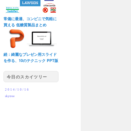
常備に最適、コンビニで気軽に
買える 低糖質製品まとめ
続：綺麗なプレゼン用スライド
を作る、10のテクニック PPT版
今日のスカイツリー