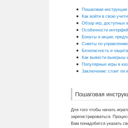
Пошаговая инструкция 
Как войти в свою учет
Обзор игр, доступных 
Особенности интерфейс
Бонусы и акции, предл
Советы по управлению
Безопасность и защита
Как вывести выигрыш и
Популярные игры в каз
Заключение: стоит ли и
Пошаговая инструкц
Для того чтобы начать игра
зарегистрироваться. Процес
Вам понадобится указать св