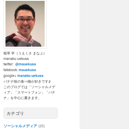
植草 学（うえくさ まなぶ）
manabu uekusa
twitter:
@mauekusa
fafebook:
mauekusa
google+
manabu uekusa
バナナ味の食べ物が好きです♪
このブログでは「ソーシャルメデ
ィア」「スマートフォン」「バナ
ナ」を中心に書きます。
カテゴリ
ソーシャルメディア
(25)