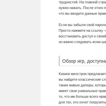
трудностей. На главной стра
нужно нажать. После этого 
что вы вводите данные прав
Если вы забыли свой пароль
Просто нажмите на ссылку 
восстановить доступ к своей
но важно следовать всем ша
Обзор игр, доступн
Казино мелстроя предлагает
вы найдете классические сло
также живые дилеры, которы
имеет свои уникальные прав
то, что им больше всего нра
для тех, кто хочет погрузить