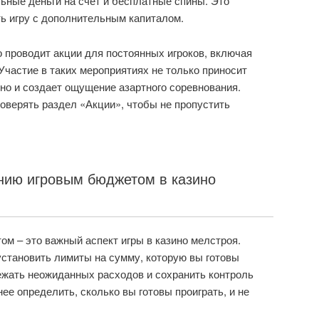
ьные деньги на счет и бесплатные спины. Это
ь игру с дополнительным капиталом.
о проводит акции для постоянных игроков, включая
Участие в таких мероприятиях не только приносит
о и создает ощущение азартного соревнования.
оверять раздел «Акции», чтобы не пропустить
нию игровым бюджетом в казино
м – это важный аспект игры в казино мелстроя.
установить лимиты на сумму, которую вы готовы
ежать неожиданных расходов и сохранить контроль
нее определить, сколько вы готовы проиграть, и не