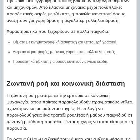
την Unlimluck εγγραφή οι παίκτες βρίσκουν πληθώρα θεμάτων
και μηχανισμών. Από κλασικά μηχανάκια μέχρι πολύπλοκες
προοδευτικές σειρές με τζάκποτ, η ποικιλία ικανοποιεί όσους
αναζητούν γρήγορη δράση ή μεγαλύτερη αλληλεπίδραση.
Χαρακτηριστικά που ξεχωρίζουν σε πολλά παιχνίδια:
Θέματα με κινηματογραφική αισθητική και λεπτομερή γραφικά.
Δωρεάν περιστροφές, μπόνους γύρους και πολλαπλασιαστές.
Προοδευτικά τζάκποτ για όσους κυνηγούν μεγάλα κέρδη.
Ζωντανή ροή και κοινωνική διάσταση
Η ζωντανή ροή μετατρέπει την εμπειρία σε κοινωνική
ψυχαγωγία, όπου παίκτες παρακολουθούν πραγματικούς ντίλερ,
σχολιάζουν και μοιράζονται στιγμές. Η επιλογή να
παρακολουθήσεις ένα τραπέζι ρουλέτας ή μαύρου παιχνιδιού σε
ζωντανή μετάδοση προσθέτει ένταση χωρίς να απαιτείται φυσική
παρουσία.
Για όσους θέλουν να ξεκινήσουν άμεσα και να εξερευνήσουν τις