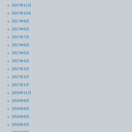
2017年11月
2017年10月
2017年9月
2017年8月
2017年7月
2017年6月
2017年5月
2017年4月
2017年3月
2017年2月
2017年1月
2016年11月
2016年9月
2016年8月
2016年6月
2016年4月