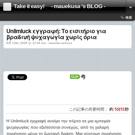
Take it easy! - mauekusa 's BLOG -
検索
Unlimluck εγγραφή: Το εισιτήριο για
βραδινή ψυχαγωγία χωρίς όρια
8月 13th, 2025 @ 12:49 am › manabu uekusa
この記事の所要時間：
約
5
分
51
秒
Η Unlimluck εγγραφή ανοίγει την πόρτα σε μια εμπειρία
ψυχαγωγίας που εξελίσσεται συνεχώς, από τη χαλαρή
περιήγηση μέχρι τη ζωντανή δράση. Μια σύντομη περιήγηση