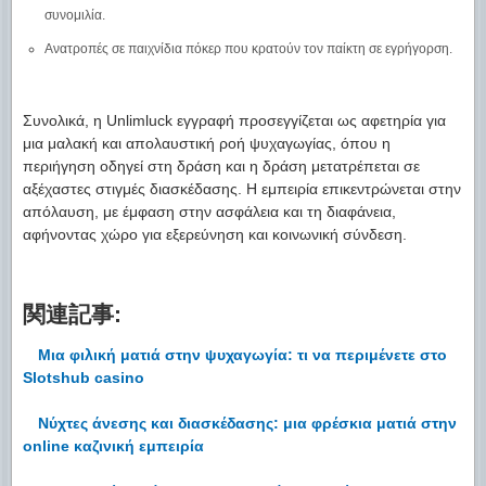
συνομιλία.
Ανατροπές σε παιχνίδια πόκερ που κρατούν τον παίκτη σε εγρήγορση.
Συνολικά, η Unlimluck εγγραφή προσεγγίζεται ως αφετηρία για
μια μαλακή και απολαυστική ροή ψυχαγωγίας, όπου η
περιήγηση οδηγεί στη δράση και η δράση μετατρέπεται σε
αξέχαστες στιγμές διασκέδασης. Η εμπειρία επικεντρώνεται στην
απόλαυση, με έμφαση στην ασφάλεια και τη διαφάνεια,
αφήνοντας χώρο για εξερεύνηση και κοινωνική σύνδεση.
関連記事:
Μια φιλική ματιά στην ψυχαγωγία: τι να περιμένετε στο
Slotshub casino
Νύχτες άνεσης και διασκέδασης: μια φρέσκια ματιά στην
online καζινική εμπειρία