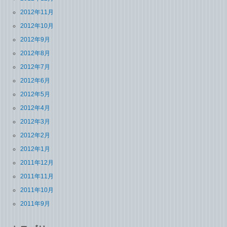
2012年11月
2012年10月
2012年9月
2012年8月
2012年7月
2012年6月
2012年5月
2012年4月
2012年3月
2012年2月
2012年1月
2011年12月
2011年11月
2011年10月
2011年9月