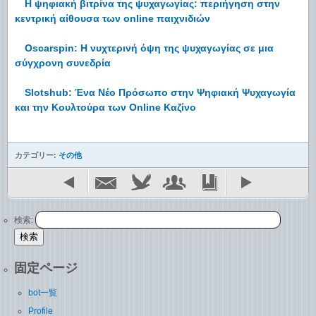
Η ψηφιακή βιτρίνα της ψυχαγωγίας: περιήγηση στην
κεντρική αίθουσα των online παιχνιδιών
Oscarspin: Η νυχτερινή όψη της ψυχαγωγίας σε μια
σύγχρονη συνεδρία
Slotshub: Ένα Νέο Πρόσωπο στην Ψηφιακή Ψυχαγωγία
και την Κουλτούρα των Online Καζίνο
カテゴリー:
その他
検索:
固定ページ
bot一覧
Profile