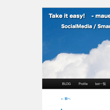
SocialMedia / SmartPhone /
Take it easy
メインメニュー
BLOG
Profile
bot一覧
メインコンテンツへ移動
サブコンテンツへ移動
画像ナビゲーション
← 前へ