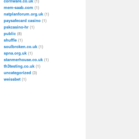
cornware.co.uk
(1)
mem-saab.com
(1)
natplanforum.org.uk
(1)
paysafecard casino
(1)
pskcasino-hr
(1)
public
(8)
shuffle
(1)
soulbroken.co.uk
(1)
spna.org.uk
(1)
stanmerhouse.co.uk
(1)
th3testing.co.uk
(1)
uncategorized
(3)
weissbet
(1)