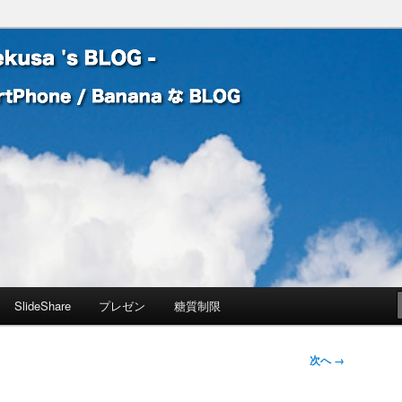
 Banana な BLOG
! – mauekusa 's BLOG -
SlideShare
プレゼン
糖質制限
次へ →